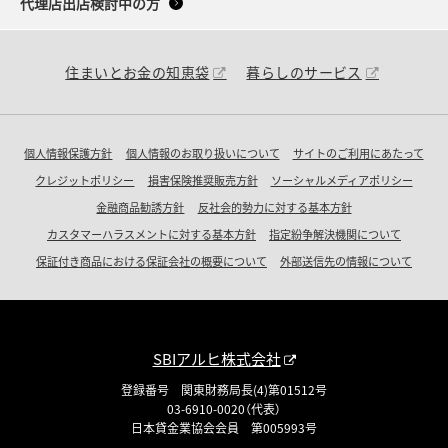
代理店出店検討中の方
住まいとお金の知恵袋
暮らしのサービス
個人情報保護方針
個人情報のお取り扱いについて
サイトのご利用にあたって
クレジットポリシー
損害保険推奨販売方針
ソーシャルメディアポリシー
金融商品勧誘方針
反社会的勢力に対する基本方針
カスタマーハラスメントに対する基本方針
指定紛争解決機関について
保証付き商品における保証会社の概要について
外部送信先の情報について
SBIアルヒ株式会社
登録番号 関東財務局長(4)第01512号
03-6910-0020（代表）
日本貸金業協会会員 第005993号