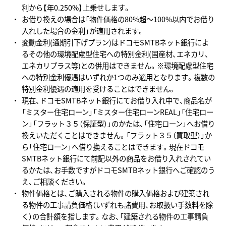
利から【年0.250%】上乗せします。
お借り換えの場合は「物件価格の80%超～100%以内でお借り
入れした場合の金利」が適用されます。
変動金利(通期引下げプラン)はドコモSMTBネット銀行によ
るその他の環境配慮型住宅への特別金利(国産材、エネカリ、
エネカリプラス等)との併用はできません。※環境配慮型住宅
への特別金利優遇はいずれか1つのみ適用となります。複数の
特別金利優遇の適用を受けることはできません。
現在、ドコモSMTBネット銀行にてお借り入れ中で、商品名が
「ミスター住宅ローン」「ミスター住宅ローンREAL」「住宅ロー
ン」「フラット３５（保証型）」のかたは、「住宅ローン」へお借り
換えいただくことはできません。「フラット３５（買取型）」か
ら「住宅ローン」へ借り換えることはできます。現在ドコモ
SMTBネット銀行にて前記以外の商品をお借り入れされてい
るかたは、お手数ですがドコモSMTBネット銀行へご確認のう
え、ご相談ください。
物件価格とは、ご購入される物件の購入価格および建築され
る物件の工事請負価格（いずれも諸費用、お取扱い手数料を除
く）の合計額を指します。なお、「建築される物件の工事請負