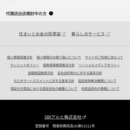
代理店出店検討中の方
住まいとお金の知恵袋
暮らしのサービス
個人情報保護方針
個人情報のお取り扱いについて
サイトのご利用にあたって
クレジットポリシー
損害保険推奨販売方針
ソーシャルメディアポリシー
金融商品勧誘方針
反社会的勢力に対する基本方針
カスタマーハラスメントに対する基本方針
指定紛争解決機関について
保証付き商品における保証会社の概要について
外部送信先の情報について
SBIアルヒ株式会社
登録番号 関東財務局長(4)第01512号