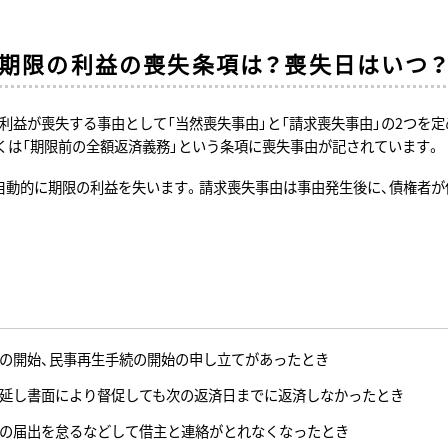
期限の利益の喪失条項は？喪失日はいつ
利益が喪失する事由として「当然喪失事由」と「請求喪失事由」の2つを
くは「期限前の全額返済義務」という条項に喪失事由が記されています。
自動的に期限の利益を失います。請求喪失事由は事由発生後に、債権者が
の開始、民事再生手続の開始の申し立てがあったとき
延し書面により督促しても次の返済日までに返済しなかったとき
の届出を怠るなどして借主と連絡がとれなくなったとき