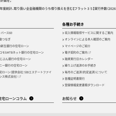
済計画を。
25年度統計、取り扱い全金融機関のうち借り換えを含む【フラット３５】実行件数（2026
各種お手続き
・バース60
収入情報取得サービスに関するご案内
動つなぎ
オンラインによる本人確認のご案内
BI新生銀行の住宅ローン
マイページのご紹介
コモSMTBネット銀行の住宅ローン
電子契約のご案内
uじぶん銀行の住宅ローン
融資実行日カレンダー
ニー銀行の住宅ローン
繰り上げ返済のお手続き
宅ローン（提供会社：SBIエステートファイ
毎月のご返済（約定返済）について
ンス株式会社）
各種証明書発行
登録情報変更書類ダウンロード
住宅ローンコラム
お知らせ