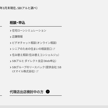
年3月末現在、SBIアルヒ調べ）
相談・申込
住宅ローンシミュレーション
店舗情報
ビデオチャット相談（オンライン相談）
シニアのための住まいの相談窓口
住み替え相談（住み替えコンシェルジュ）
SBIアルヒ ダイレクト支店（Web申込）
SBIグループのリースバック（提供会社：SB
Iスマイル株式会社）
代理店出店検討中の方