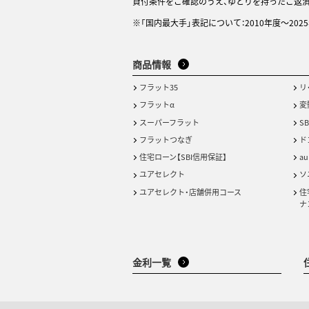
貸付条件をご確認のうえ、ゆとりを持ったご返
※「国内最大手」表記について：2010年度～20
商品情報
フラット35
リ
フラットα
変
スーパーフラット
S
フラットつなぎ
ド
住宅ローン【SBI信用保証】
a
ユアセレクト
ソ
ユアセレクト・店舗併用コース
住
ナ
金利一覧