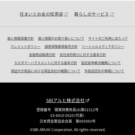
住まいとお金の知恵袋
暮らしのサービス
個人情報保護方針
個人情報のお取り扱いについて
サイトのご利用にあたって
クレジットポリシー
損害保険推奨販売方針
ソーシャルメディアポリシー
金融商品勧誘方針
反社会的勢力に対する基本方針
カスタマーハラスメントに対する基本方針
指定紛争解決機関について
保証付き商品における保証会社の概要について
外部送信先の情報について
SBIアルヒ株式会社
登録番号 関東財務局長(4)第01512号
03-6910-0020（代表）
日本貸金業協会会員 第005993号
©SBI ARUHI Corporation. All rights reserved.