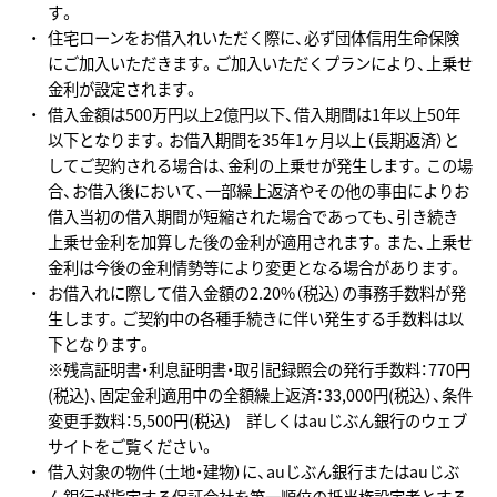
す。
住宅ローンをお借入れいただく際に、必ず団体信用生命保険
にご加入いただきます。ご加入いただくプランにより、上乗せ
金利が設定されます。
借入金額は500万円以上2億円以下、借入期間は1年以上50年
以下となります。お借入期間を35年1ヶ月以上（長期返済）と
してご契約される場合は、金利の上乗せが発生します。この場
合、お借入後において、一部繰上返済やその他の事由によりお
借入当初の借入期間が短縮された場合であっても、引き続き
上乗せ金利を加算した後の金利が適用されます。また、上乗せ
金利は今後の金利情勢等により変更となる場合があります。
お借入れに際して借入金額の2.20%（税込）の事務手数料が発
生します。ご契約中の各種手続きに伴い発生する手数料は以
下となります。
※残高証明書・利息証明書・取引記録照会の発行手数料：770円
(税込)、固定金利適用中の全額繰上返済：33,000円(税込）、条件
変更手数料：5,500円(税込) 詳しくはauじぶん銀行のウェブ
サイトをご覧ください。
借入対象の物件（土地・建物）に、auじぶん銀行またはauじぶ
ん銀行が指定する保証会社を第一順位の抵当権設定者とする