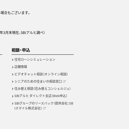
い場合もございます。
年3月末現在、SBIアルヒ調べ）
相談・申込
住宅ローンシミュレーション
店舗情報
ビデオチャット相談（オンライン相談）
シニアのための住まいの相談窓口
住み替え相談（住み替えコンシェルジュ）
SBIアルヒ ダイレクト支店（Web申込）
SBIグループのリースバック（提供会社：SB
Iスマイル株式会社）