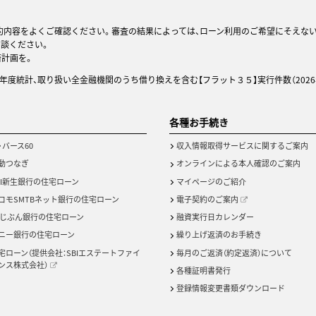
約内容をよくご確認ください。審査の結果によっては、ローン利用のご希望にそえな
相談ください。
済計画を。
25年度統計、取り扱い全金融機関のうち借り換えを含む【フラット３５】実行件数（2026
各種お手続き
・バース60
収入情報取得サービスに関するご案内
動つなぎ
オンラインによる本人確認のご案内
BI新生銀行の住宅ローン
マイページのご紹介
コモSMTBネット銀行の住宅ローン
電子契約のご案内
uじぶん銀行の住宅ローン
融資実行日カレンダー
ニー銀行の住宅ローン
繰り上げ返済のお手続き
宅ローン（提供会社：SBIエステートファイ
毎月のご返済（約定返済）について
ンス株式会社）
各種証明書発行
登録情報変更書類ダウンロード