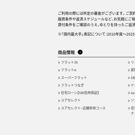
ご利用の際には所定の審査がございます。ご契
融資条件や返済スケジュールなど、お気軽にご
貸付条件をご確認のうえ、ゆとりを持ったご返
※「国内最大手」表記について：2010年度～20
商品情報
フラット35
リ
フラットα
変
スーパーフラット
S
フラットつなぎ
ド
住宅ローン【SBI信用保証】
a
ユアセレクト
ソ
ユアセレクト・店舗併用コース
住
ナ