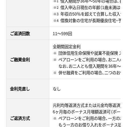
借入期間が36年～50年の場合は、
借入申込日現在の年齢（1歳未満は切
年収の50％を超えて合算した収入合
借換対象の住宅が長期優良住宅・予備
ご返済回数
11～599回
全期間固定金利
団体信用生命保険や就業不能保険 ス
ご融資金利
ペアローンをご利用の場合、お二人の
なお、お二人とも借入期間を36年～5
併せ融資をご利用の場合、二つのお借
金利見直し
なし
元利均等返済方式または元金均等返済方
6ヶ月毎のボーナス月増額返済可（ボーナス
ご返済方式
ペアローンをご利用の場合、一方のお
もう一方のお借り入れをボーナス払い