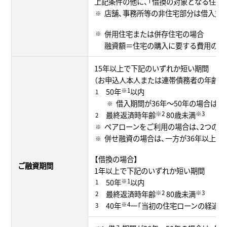
上記条件の他に、「借換の対象となる住宅
店舗、事務所等の非住宅部分は借入対
併用住宅または併存住宅の場合
融資額＝住宅の購入に要する費用の額
15年以上で下記のいずれか短い期間
（お申込人本人または連帯債務者の年齢が6
50年
※1
以内
借入期間が36年～50年の場合は
最終返済時年齢
※2
80歳未満
※3
ペアローンをご利用の場合は、2つの
併せ融資の場合は、一方が36年以上、
【借換の場合】
ご融資期間
1年以上で下記のいずれか短い期間
50年
※1
以内
最終返済時年齢
※2
80歳未満
※3
40年
※4
一「当初の住宅ローンの経過年数