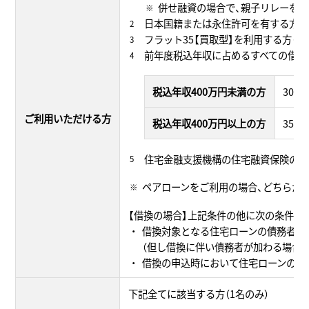
併せ融資の場合で、親子リレーを利
日本国籍または永住許可を有する方
フラット35【買取型】を利用する方（
前年度税込年収に占めるすべての借り
税込年収400万円未満の方
30％
ご利用いただける方
税込年収400万円以上の方
35％
住宅金融支援機構の住宅融資保険のご
ペアローンをご利用の場合、どちらか
【借換の場合】上記条件の他に次の条件も
借換対象となる住宅ローンの債務者と
（但し借換に伴い債務者が加わる場合は
借換の申込時において住宅ローンの返
下記全てに該当する方（1名のみ）