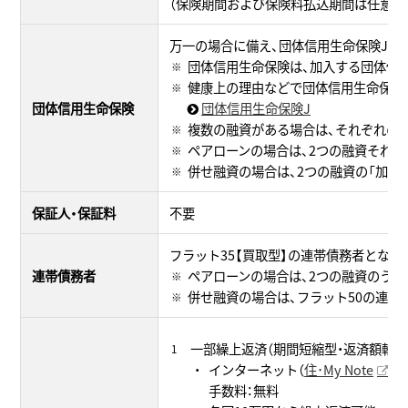
（保険期間および保険料払込期間は任意で
万一の場合に備え、団体信用生命保険Jを
団体信用生命保険は、加入する団体信
健康上の理由などで団体信用生命保険
団体信用生命保険
団体信用生命保険J
複数の融資がある場合は、それぞれの
ペアローンの場合は、2つの融資それ
併せ融資の場合は、2つの融資の「加入
保証人・保証料
不要
フラット35【買取型】の連帯債務者とな
連帯債務者
ペアローンの場合は、2つの融資のう
併せ融資の場合は、フラット50の連帯
一部繰上返済（期間短縮型・返済額軽減
インターネット（
住･My Note
）
手数料：無料