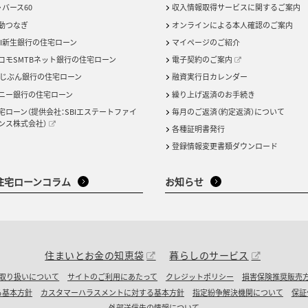
・バース60
収入情報取得サービスに関するご案内
動つなぎ
オンラインによる本人確認のご案内
BI新生銀行の住宅ローン
マイページのご紹介
コモSMTBネット銀行の住宅ローン
電子契約のご案内
uじぶん銀行の住宅ローン
融資実行日カレンダー
ニー銀行の住宅ローン
繰り上げ返済のお手続き
宅ローン（提供会社：SBIエステートファイ
毎月のご返済（約定返済）について
ンス株式会社）
各種証明書発行
登録情報変更書類ダウンロード
住宅ローンコラム
お知らせ
住まいとお金の知恵袋
暮らしのサービス
取り扱いについて
サイトのご利用にあたって
クレジットポリシー
損害保険推奨販売
る基本方針
カスタマーハラスメントに対する基本方針
指定紛争解決機関について
保証
外部送信先の情報について