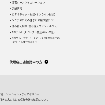
住宅ローンシミュレーション
店舗情報
ビデオチャット相談（オンライン相談）
シニアのための住まいの相談窓口
住み替え相談（住み替えコンシェルジュ）
SBIアルヒ ダイレクト支店（Web申込）
SBIグループのリースバック（提供会社：SB
Iスマイル株式会社）
代理店出店検討中の方
方針
ソーシャルメディアポリシー
付き商品における保証会社の概要について