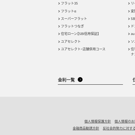
フラット35
リ
フラットα
変
スーパーフラット
S
フラットつなぎ
ド
住宅ローン【SBI信用保証】
a
ユアセレクト
ソ
ユアセレクト・店舗併用コース
住
ナ
金利一覧
個人情報保護方針
個人情報のお
金融商品勧誘方針
反社会的勢力に対す