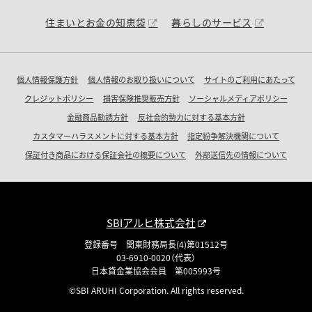
住まいとお金の知恵袋
暮らしのサービス
個人情報保護方針
個人情報のお取り扱いについて
サイトのご利用にあたって
クレジットポリシー
損害保険推奨販売方針
ソーシャルメディアポリシー
金融商品勧誘方針
反社会的勢力に対する基本方針
カスタマーハラスメントに対する基本方針
指定紛争解決機関について
保証付き商品における保証会社の概要について
外部送信先の情報について
SBIアルヒ株式会社
登録番号 関東財務局長(4)第01512号
03-6910-0020（代表）
日本貸金業協会会員 第005993号
©SBI ARUHI Corporation. All rights reserved.