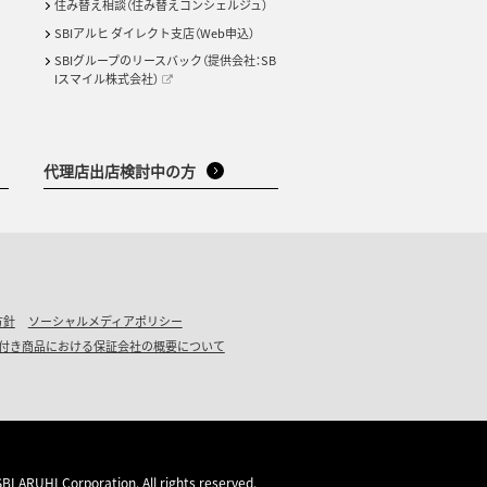
住み替え相談（住み替えコンシェルジュ）
SBIアルヒ ダイレクト支店（Web申込）
SBIグループのリースバック（提供会社：SB
Iスマイル株式会社）
代理店出店検討中の方
方針
ソーシャルメディアポリシー
付き商品における保証会社の概要について
BI ARUHI Corporation. All rights reserved.