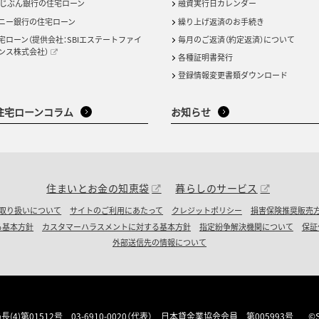
uじぶん銀行の住宅ローン
融資実行日カレンダー
ニー銀行の住宅ローン
繰り上げ返済のお手続き
宅ローン（提供会社：SBIエステートファイ
毎月のご返済（約定返済）について
ンス株式会社）
各種証明書発行
登録情報変更書類ダウンロード
住宅ローンコラム
お知らせ
住まいとお金の知恵袋
暮らしのサービス
取り扱いについて
サイトのご利用にあたって
クレジットポリシー
損害保険推奨販売
る基本方針
カスタマーハラスメントに対する基本方針
指定紛争解決機関について
保証
外部送信先の情報について
(4)第01512号
03-6910-0020（代表）
日本貸金業協会会員 第005993号
©S