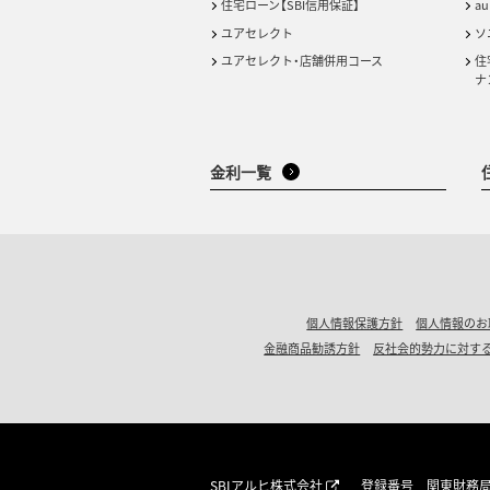
住宅ローン【SBI信用保証】
a
ユアセレクト
ソ
ユアセレクト・店舗併用コース
住
ナ
金利一覧
個人情報保護方針
個人情報のお
金融商品勧誘方針
反社会的勢力に対す
SBIアルヒ株式会社
登録番号 関東財務局長