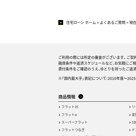
住宅ローン ホーム
よくあるご質問
現
ご利用の際には所定の審査がございます。ご契
融資条件や返済スケジュールなど、お気軽にご
貸付条件をご確認のうえ、ゆとりを持ったご返
※「国内最大手」表記について：2010年度～20
商品情報
フラット35
リ
フラットα
変
スーパーフラット
S
フラットつなぎ
ド