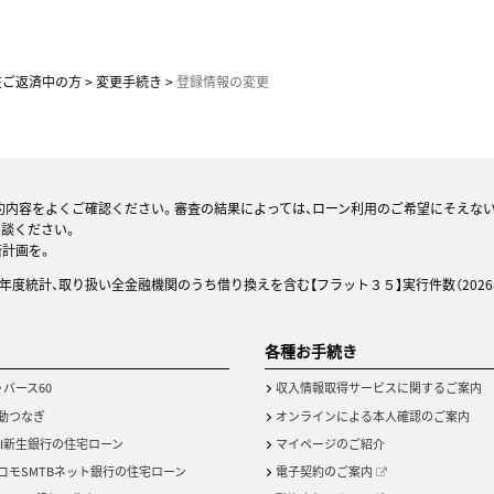
在ご返済中の方
変更手続き
登録情報の変更
約内容をよくご確認ください。審査の結果によっては、ローン利用のご希望にそえな
相談ください。
済計画を。
25年度統計、取り扱い全金融機関のうち借り換えを含む【フラット３５】実行件数（2026
各種お手続き
・バース60
収入情報取得サービスに関するご案内
動つなぎ
オンラインによる本人確認のご案内
BI新生銀行の住宅ローン
マイページのご紹介
コモSMTBネット銀行の住宅ローン
電子契約のご案内