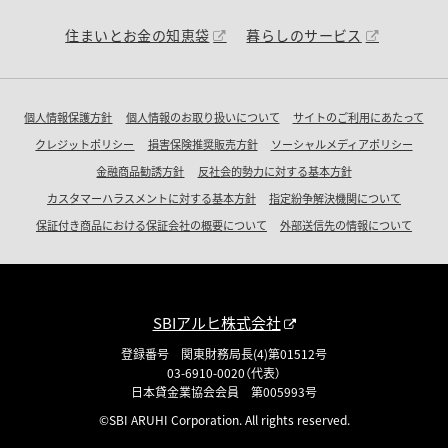
住まいとお金の知恵袋
暮らしのサービス
個人情報保護方針
個人情報のお取り扱いについて
サイトのご利用にあたって
クレジットポリシー
損害保険推奨販売方針
ソーシャルメディアポリシー
金融商品勧誘方針
反社会的勢力に対する基本方針
カスタマーハラスメントに対する基本方針
指定紛争解決機関について
保証付き商品における保証会社の概要について
外部送信先の情報について
SBIアルヒ株式会社
登録番号 関東財務局長(4)第01512号
03-6910-0020（代表）
日本貸金業協会会員 第005993号
©SBI ARUHI Corporation. All rights reserved.