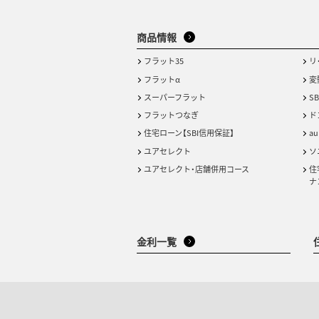
商品情報
フラット35
リ
フラットα
変
スーパーフラット
S
フラットつなぎ
ド
住宅ローン【SBI信用保証】
a
ユアセレクト
ソ
ユアセレクト・店舗併用コース
住
ナ
金利一覧