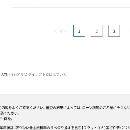
前へ
1
2
3
り入れ
SBIアルヒ ダイレクト支店について
約内容をよくご確認ください。審査の結果によっては、ローン利用のご希望にそえな
相談ください。
済計画を。
25年度統計、取り扱い全金融機関のうち借り換えを含む【フラット３５】実行件数（2026