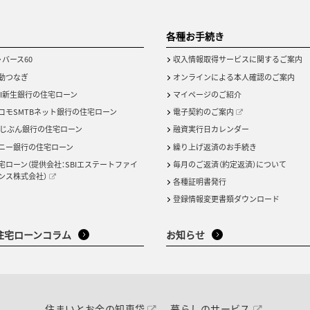
各種お手続き
・バース60
収入情報取得サービスに関するご案内
動つなぎ
オンラインによる本人確認のご案内
BI新生銀行の住宅ローン
マイページのご紹介
コモSMTBネット銀行の住宅ローン
電子契約のご案内
uじぶん銀行の住宅ローン
融資実行日カレンダー
ニー銀行の住宅ローン
繰り上げ返済のお手続き
宅ローン（提供会社：SBIエステートファイ
毎月のご返済（約定返済）について
ンス株式会社）
各種証明書発行
登録情報変更書類ダウンロード
住宅ローンコラム
お知らせ
住まいとお金の知恵袋
暮らしのサービス