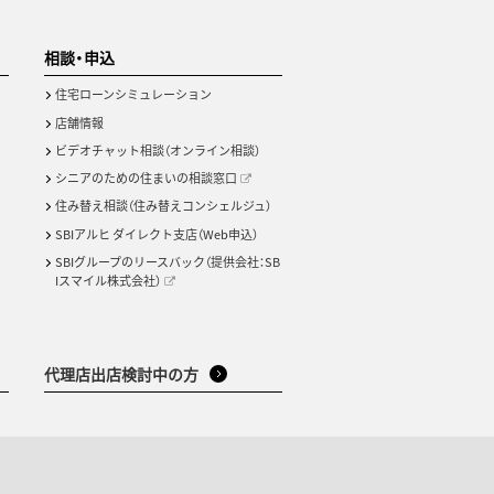
相談・申込
住宅ローンシミュレーション
店舗情報
ビデオチャット相談（オンライン相談）
シニアのための住まいの相談窓口
住み替え相談（住み替えコンシェルジュ）
SBIアルヒ ダイレクト支店（Web申込）
SBIグループのリースバック（提供会社：SB
Iスマイル株式会社）
代理店出店検討中の方