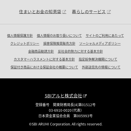
住まいとお金の知恵袋
暮らしのサービス
個人情報保護方針
個人情報のお取り扱いについて
サイトのご利用にあたって
クレジットポリシー
損害保険推奨販売方針
ソーシャルメディアポリシー
金融商品勧誘方針
反社会的勢力に対する基本方針
カスタマーハラスメントに対する基本方針
指定紛争解決機関について
保証付き商品における保証会社の概要について
外部送信先の情報について
SBIアルヒ株式会社
登録番号 関東財務局長(4)第01512号
03-6910-0020（代表）
日本貸金業協会会員 第005993号
©SBI ARUHI Corporation. All rights reserved.