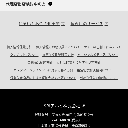
代理店出店検討中の方
住まいとお金の知恵袋
暮らしのサービス
個人情報保護方針
個人情報のお取り扱いについて
サイトのご利用にあたって
クレジットポリシー
損害保険推奨販売方針
ソーシャルメディアポリシー
金融商品勧誘方針
反社会的勢力に対する基本方針
カスタマーハラスメントに対する基本方針
指定紛争解決機関について
保証付き商品における保証会社の概要について
外部送信先の情報について
SBIアルヒ株式会社
登録番号 関東財務局長(4)第01512号
03-6910-0020（代表）
日本貸金業協会会員 第005993号