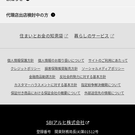
代理店出店検討中の方
住まいとお金の知恵袋
暮らしのサービス
個人情報保護方針
個人情報のお取り扱いについて
サイトのご利用にあたって
クレジットポリシー
損害保険推奨販売方針
ソーシャルメディアポリシー
金融商品勧誘方針
反社会的勢力に対する基本方針
カスタマーハラスメントに対する基本方針
指定紛争解決機関について
保証付き商品における保証会社の概要について
外部送信先の情報について
SBIアルヒ株式会社
登録番号 関東財務局長(4)第01512号