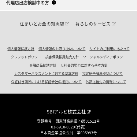
代理店出店検討中の方
住まいとお金の知恵袋
暮らしのサービス
個人情報保護方針
個人情報のお取り扱いについて
サイトのご利用にあたって
クレジットポリシー
損害保険推奨販売方針
ソーシャルメディアポリシー
金融商品勧誘方針
反社会的勢力に対する基本方針
カスタマーハラスメントに対する基本方針
指定紛争解決機関について
保証付き商品における保証会社の概要について
外部送信先の情報について
SBIアルヒ株式会社
登録番号 関東財務局長(4)第01512号
03-6910-0020（代表）
日本貸金業協会会員 第005993号