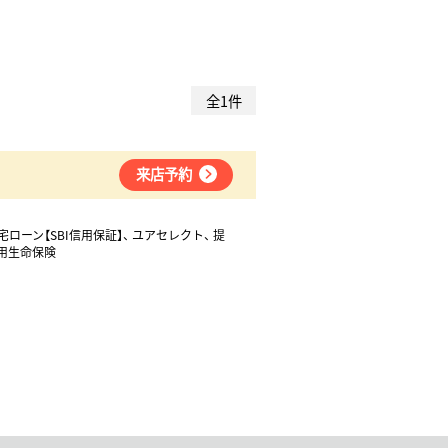
全1件
来店予約
宅ローン【SBI信用保証】
ユアセレクト
提
用生命保険