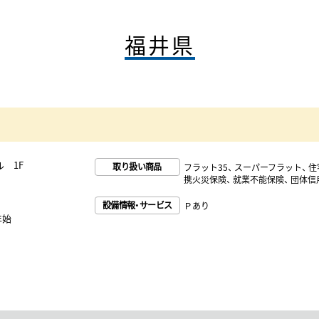
福井県
 1F
取り扱い商品
フラット35
スーパーフラット
住
携火災保険
就業不能保険
団体信
設備情報・サービス
Ｐあり
年始