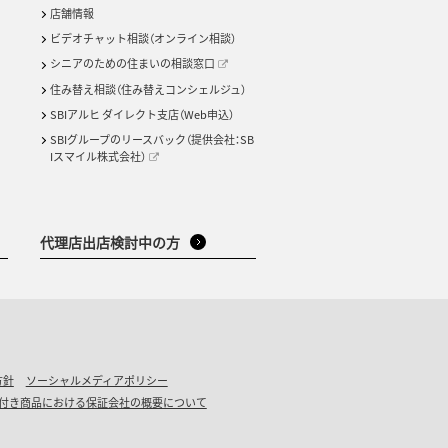
店舗情報
ビデオチャット相談（オンライン相談）
シニアのための住まいの相談窓口
住み替え相談（住み替えコンシェルジュ）
SBIアルヒ ダイレクト支店（Web申込）
SBIグループのリースバック（提供会社：SB
Iスマイル株式会社）
代理店出店検討中の方
方針
ソーシャルメディアポリシー
付き商品における保証会社の概要について