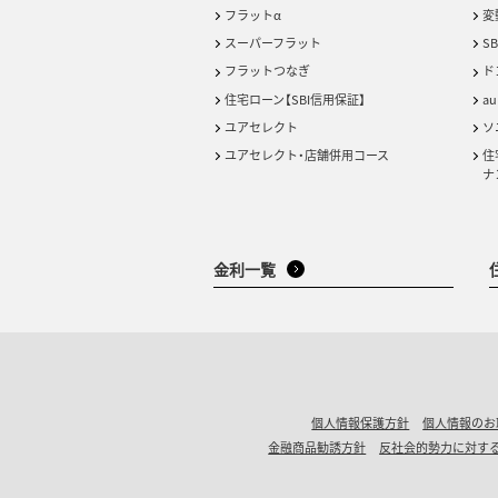
フラットα
変
スーパーフラット
S
フラットつなぎ
ド
住宅ローン【SBI信用保証】
a
ユアセレクト
ソ
ユアセレクト・店舗併用コース
住
ナ
金利一覧
個人情報保護方針
個人情報のお
金融商品勧誘方針
反社会的勢力に対す