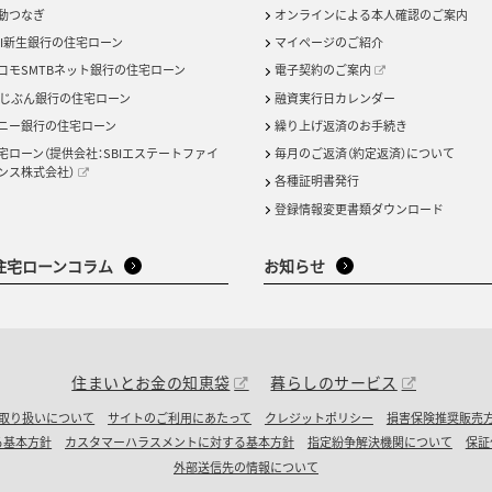
動つなぎ
オンラインによる本人確認のご案内
BI新生銀行の住宅ローン
マイページのご紹介
コモSMTBネット銀行の住宅ローン
電子契約のご案内
uじぶん銀行の住宅ローン
融資実行日カレンダー
ニー銀行の住宅ローン
繰り上げ返済のお手続き
宅ローン（提供会社：SBIエステートファイ
毎月のご返済（約定返済）について
ンス株式会社）
各種証明書発行
登録情報変更書類ダウンロード
住宅ローンコラム
お知らせ
住まいとお金の知恵袋
暮らしのサービス
取り扱いについて
サイトのご利用にあたって
クレジットポリシー
損害保険推奨販売
る基本方針
カスタマーハラスメントに対する基本方針
指定紛争解決機関について
保証
外部送信先の情報について