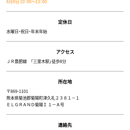
8月9日 10：00～13：00
定休日
水曜日・祝日・年末年始
アクセス
ＪＲ豊肥線 「三里木駅」徒歩8分
所在地
〒869-1101
熊本県菊池郡菊陽町津久礼２３８１－１
ＥＬＧＲＡＮＤ菊陽Ｉ １－Ａ号
連絡先