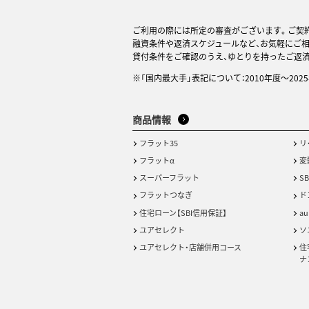
ご利用の際には所定の審査がございます。ご契
融資条件や返済スケジュールなど、お気軽にご
貸付条件をご確認のうえ、ゆとりを持ったご返
※「国内最大手」表記について：2010年度～20
商品情報
フラット35
リ
フラットα
変
スーパーフラット
S
フラットつなぎ
ド
住宅ローン【SBI信用保証】
a
ユアセレクト
ソ
ユアセレクト・店舗併用コース
住
ナ