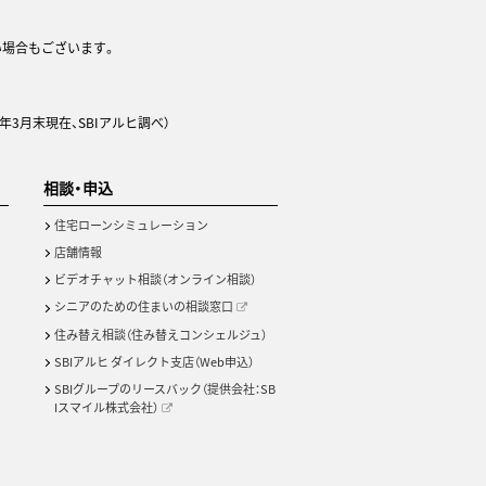
い場合もございます。
年3月末現在、SBIアルヒ調べ）
相談・申込
住宅ローンシミュレーション
店舗情報
ビデオチャット相談（オンライン相談）
シニアのための住まいの相談窓口
住み替え相談（住み替えコンシェルジュ）
SBIアルヒ ダイレクト支店（Web申込）
SBIグループのリースバック（提供会社：SB
Iスマイル株式会社）