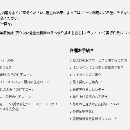
約内容をよくご確認ください。審査の結果によっては、ローン利用のご希望にそえな
相談ください。
済計画を。
25年度統計、取り扱い全金融機関のうち借り換えを含む【フラット３５】実行件数（2026
各種お手続き
・バース60
収入情報取得サービスに関するご案内
動つなぎ
オンラインによる本人確認のご案内
BI新生銀行の住宅ローン
マイページのご紹介
コモSMTBネット銀行の住宅ローン
電子契約のご案内
uじぶん銀行の住宅ローン
融資実行日カレンダー
ニー銀行の住宅ローン
繰り上げ返済のお手続き
宅ローン（提供会社：SBIエステートファイ
毎月のご返済（約定返済）について
ンス株式会社）
各種証明書発行
登録情報変更書類ダウンロード