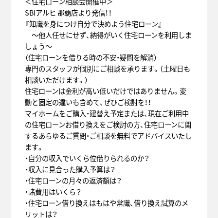
＜住宅ローン相談会開催中＞
SBIアルヒ 那覇店より発信！！
『知識を身につけ自分で決めよう住宅ローン』
～他人任せにせず、納得がいく住宅ローンを利用しま
しょう～
（住宅ローンを借りる時の不安・疑問を解消）
専門のスタッフが個別にご相談を承ります。（土曜日も
相談いただけます。）
住宅ローンは金利が高い低いだけではありません。変
動と固定の違いも含めて、ぜひご検討を！！
マイホームをご購入・建替え予定または、現在ご利用中
の住宅ローンお借り換えをご検討の方、住宅ローンに関
するあらゆるご質問・ご相談を無料でアドバイスいたし
ます。
・自分の収入でいくら位借りられるのか？
・収入に見合った購入予算は？
・住宅ローンの月々の返済額は？
・諸費用はいくら？
・住宅ローン借り換えはもはや常識、借り換え試算のメ
リットは？