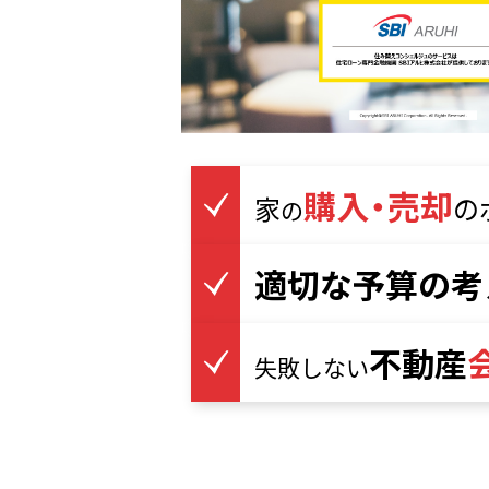
購入・売却
家
の
の
適切な予算の考
不動産
失敗しない