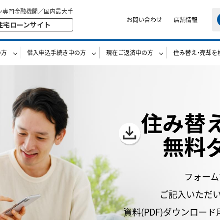
ン専門金融機関／国内最大手
お問い合わせ
店舗情報
住宅ローンサイト
の方
借入申込手続き中の方
現在ご返済中の方
住み替え・売却を
住み替
無料
フォーム
ご記入いただ
資料(PDF)ダウンロー