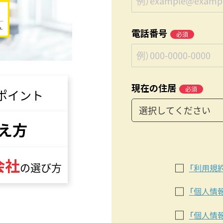
電話番号
必須
現在の住居
必須
ポイント
え方
会社
の選び方
「利用規
「個人情
「個人情