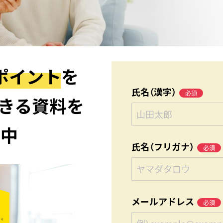
ポイント
を
氏名（漢字）
必須
きる資料を
布中
氏名（フリガナ）
必須
メールアドレス
必須