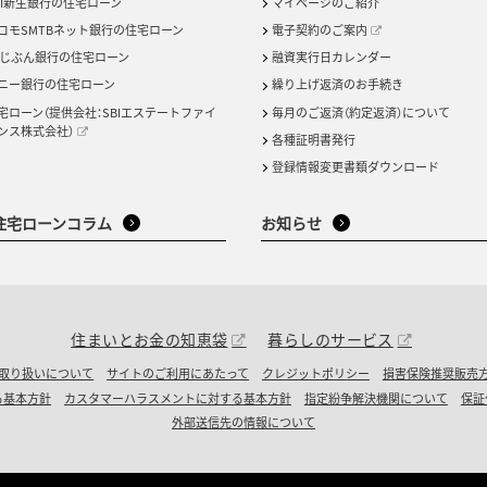
BI新生銀行の住宅ローン
マイページのご紹介
コモSMTBネット銀行の住宅ローン
電子契約のご案内
uじぶん銀行の住宅ローン
融資実行日カレンダー
ニー銀行の住宅ローン
繰り上げ返済のお手続き
宅ローン（提供会社：SBIエステートファイ
毎月のご返済（約定返済）について
ンス株式会社）
各種証明書発行
登録情報変更書類ダウンロード
住宅ローンコラム
お知らせ
住まいとお金の知恵袋
暮らしのサービス
取り扱いについて
サイトのご利用にあたって
クレジットポリシー
損害保険推奨販売
る基本方針
カスタマーハラスメントに対する基本方針
指定紛争解決機関について
保証
外部送信先の情報について