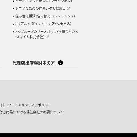
ビデオチャット相談（オンライン相談）
シニアのための住まいの相談窓口
住み替え相談（住み替えコンシェルジュ）
SBIアルヒ ダイレクト支店（Web申込）
SBIグループのリースバック（提供会社：SB
Iスマイル株式会社）
代理店出店検討中の方
方針
ソーシャルメディアポリシー
付き商品における保証会社の概要について