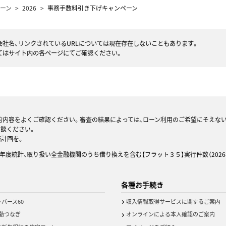
ーン
2026
事務手数料引き下げキャンペーン
社名、リンクされているURLについては現在存在しないこともあります。
てはサイト内の各ページにてご確認ください。
約内容をよくご確認ください。審査の結果によっては、ローン利用のご希望にそえな
相談ください。
済計画を。
25年度統計、取り扱い全金融機関のうち借り換えを含む【フラット３５】実行件数（2026
各種お手続き
・バース60
収入情報取得サービスに関するご案内
動つなぎ
オンラインによる本人確認のご案内