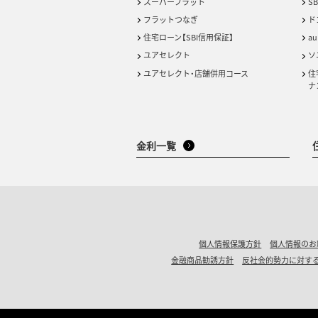
スーパーフラット
S
フラットつなぎ
ド
住宅ローン【SBI信用保証】
a
ユアセレクト
ソ
ユアセレクト・店舗併用コース
住
ナ
金利一覧
個人情報保護方針
個人情報のお
金融商品勧誘方針
反社会的勢力に対す