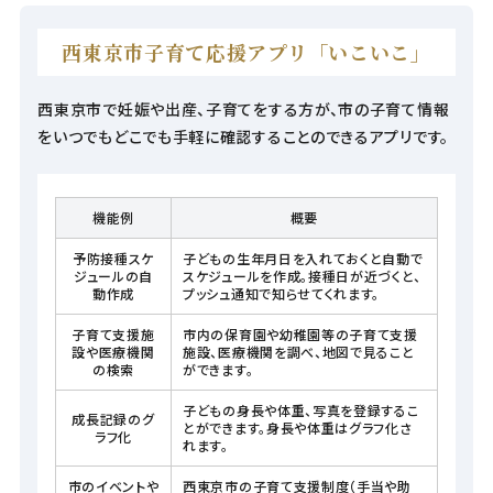
西東京市子育て応援アプリ「いこいこ」
西東京市で妊娠や出産、子育てをする方が、市の子育て情報
をいつでもどこでも手軽に確認することのできるアプリです。
機能例
概要
予防接種スケ
子どもの生年月日を入れておくと自動で
ジュールの自
スケジュールを作成。接種日が近づくと、
動作成
プッシュ通知で知らせてくれます。
子育て支援施
市内の保育園や幼稚園等の子育て支援
設や医療機関
施設、医療機関を調べ、地図で見ること
の検索
ができます。
子どもの身長や体重、写真を登録するこ
成長記録のグ
とができます。身長や体重はグラフ化さ
ラフ化
れます。
市のイベントや
西東京市の子育て支援制度（手当や助