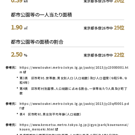
20位
㎢
東京都多摩26市中
都市公園等の一人当たり面積
1.90
25位
㎡
東京都多摩26市中
都市公園等の面積の割合
2.50
22位
%
東京都多摩26市中
参考元：
https://www.toukei.metro.tokyo.lg.jp/juukiy/2023/jy23000001.ht
m
*
第1表 区市町村、世帯数、男女別人口（人口総数）及び人口密度（令和5年、令
和4年）
*
第4表 区市町村別面積、人口総数に占める割合、一世帯当たり人員及び町丁
数
参考元：
https://www.toukei.metro.tokyo.lg.jp/juukiy/2023/jy23qf0001.pd
f
*
表4 区市町村、男女別平均年齢（人口総数）
参考元：
https://www.kensetsu.metro.tokyo.lg.jp/jigyo/park/kouenannai/
kouen_menseki.html