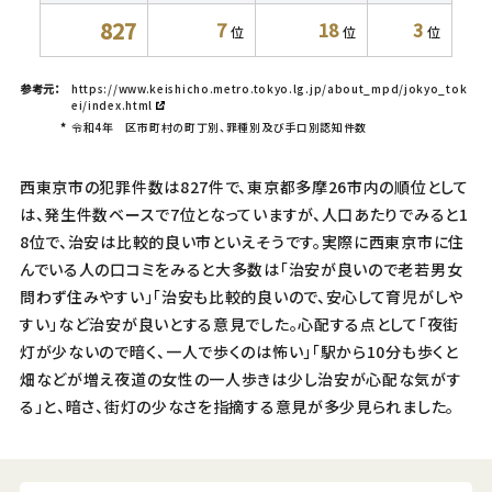
827
7
18
3
位
位
位
参考元：
https://www.keishicho.metro.tokyo.lg.jp/about_mpd/jokyo_tok
ei/index.html
*
令和4年 区市町村の町丁別、罪種別及び手口別認知件数
西東京市の犯罪件数は827件で、東京都多摩26市内の順位として
は、発生件数ベースで7位となっていますが、人口あたりでみると1
8位で、治安は比較的良い市といえそうです。実際に西東京市に住
んでいる人の口コミをみると大多数は「治安が良いので老若男女
問わず住みやすい」「治安も比較的良いので、安心して育児がしや
すい」など治安が良いとする意見でした。心配する点として「夜街
灯が少ないので暗く、一人で歩くのは怖い」「駅から10分も歩くと
畑などが増え夜道の女性の一人歩きは少し治安が心配な気がす
る」と、暗さ、街灯の少なさを指摘する意見が多少見られました。