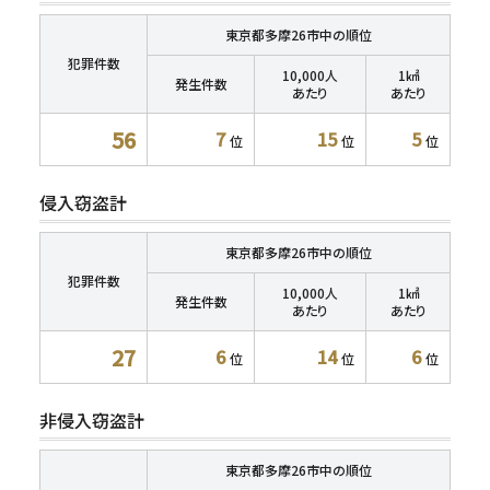
東京都多摩26市中の順位
犯罪件数
10,000人
1㎢
発生件数
あたり
あたり
56
7
15
5
位
位
位
侵入窃盗計
東京都多摩26市中の順位
犯罪件数
10,000人
1㎢
発生件数
あたり
あたり
27
6
14
6
位
位
位
非侵入窃盗計
東京都多摩26市中の順位