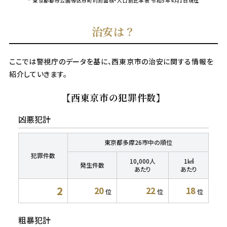
*
東京都都市公園等区市町村別面積・人口割比率表 令和5年4月1日現在
治安は？
ここでは警視庁のデータを基に、西東京市の治安に関する情報を
紹介していきます。
【西東京市の犯罪件数】
凶悪犯計
東京都多摩26市中の順位
犯罪件数
10,000人
1㎢
発生件数
あたり
あたり
2
20
22
18
位
位
位
粗暴犯計