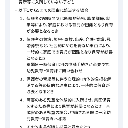
育所等に入所していない子ども
以下1から5までの理由に該当する場合
保護者の短時間又は断続的勤務、職業訓練、就
学等により、家庭における育児が困難となり保育
が必要となるとき
保護者の傷病、災害・事故、出産、介護・看護、冠
婚葬祭など、社会的にやむを得ない事由により、
一時的に家庭での育児が困難となり保育が必要
となるとき
※緊急一時保育は別の申請手続きが必要です。
幼児教育・保育課に問い合わせ
保護者の育児等に伴う心理的・肉体的負担を解
消する等の私的な理由により、一時的に保育が
必要となるとき
障害のある児童を体験的に入所させ、集団保育
をするため等により保育が必要となるとき ※
障害のある児童の場合、申請される際に一度幼
児教育・保育課へ相談
その他市長が特に必要と認めたとき